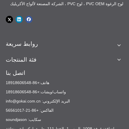
قابلة لإعادة التدوير؛ يساعد على
يؤدي قطع الأشجار المكثف إلى
لوح الرغوة PVC OEM ، لوح PVC ، الشركة المصنعة لألواح الأكريليك
التأثير
OEM ا...
meet you at t...
من
لبلاستيك
حماية موارد الغابات
الإضرار بالتوازن البيئي
البيئي
البلاستيك
بييمونت
الصيان
صيانة منخفضة، وعمر خدمة
صيانة أعلى (الختم الطلاء)، عمر
ة
طويل البيئات الرطبة والقاسية
أقصر في المناطق ذات الرطوبة
والحيا
في
،
العالية
روابط سريعة
ة
فئة المنتجات
اتصل بنا
هاتف:+86-18918606548
واتساب/ويشات:+86-18918606548
البريد الإلكتروني:
info@gokai.com.cn
الفاكس: +86-21-56561017
سكايب: soundjason
إضافة: غرفة 1008، المبنى 1، الخط 111، طريق لوكسيانغ، منطقة