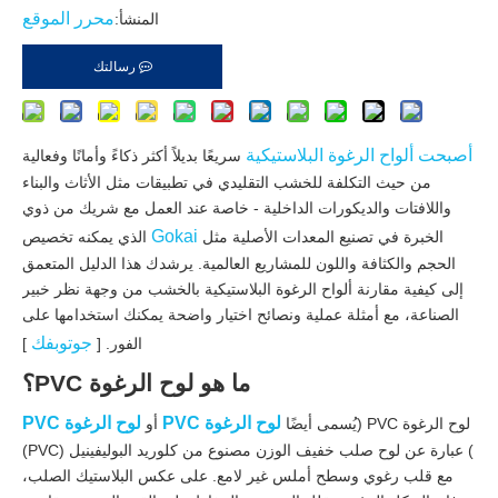
محرر الموقع
المنشأ:
رسالتك
أصبحت ألواح الرغوة البلاستيكية
سريعًا بديلاً أكثر ذكاءً وأمانًا وفعالية
من حيث التكلفة للخشب التقليدي في تطبيقات مثل الأثاث والبناء
واللافتات والديكورات الداخلية - خاصة عند العمل مع شريك من ذوي
Gokai
الخبرة في تصنيع المعدات الأصلية مثل
الذي يمكنه تخصيص
الحجم والكثافة واللون للمشاريع العالمية. يرشدك هذا الدليل المتعمق
إلى كيفية مقارنة ألواح الرغوة البلاستيكية بالخشب من وجهة نظر خبير
الصناعة، مع أمثلة عملية ونصائح اختيار واضحة يمكنك استخدامها على
جوتوبفك
الفور. [
]
ما هو لوح الرغوة PVC؟
لوح الرغوة PVC
لوح الرغوة PVC
لوح الرغوة PVC (يُسمى أيضًا
أو
) عبارة عن لوح صلب خفيف الوزن مصنوع من كلوريد البوليفينيل (PVC)
مع قلب رغوي وسطح أملس غير لامع. على عكس البلاستيك الصلب،