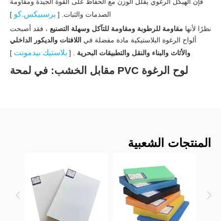
فإن الهيكل الرغوي يقلل الوزن مع الحفاظ على القوة الجيدة ومقاومة
برسبيكس.كو
الصدمات والثبات. [
]
نظرًا لأنها
مقاومة للرطوبة ومقاومة للتآكل وسهلة التصنيع
، فقد أصبحت
ألواح الرغوة البلاستيكية مادة مفضلة في
اللافتات والديكور الداخلي
بلاستيك بيدمونت
والأثاث والبناء والنقل والتطبيقات البحرية
. [
]
لوح الرغوة PVC مقابل الخشب: في لمحة
سريعة
يلخص الجدول أدناه كيفية مقارنة ألواح الرغوة البلاستيكية بالخشب
بناء
والخشب الرقائقي التقليدي في الاستخدام في العالم الحقيقي. [
الممرات
]
المنتجات الشعبية
لوح
الرغو
لمنطقة الأداء (مثل Gokai)
الخشب / الخشب الرقائقي
ة
PVC
يمتص الرطوبة، وينتفخ،
الماء
مقاومة للماء بنسبة 100%؛ لا
والاعوجاج، ويتعفن مع مرور
والرط