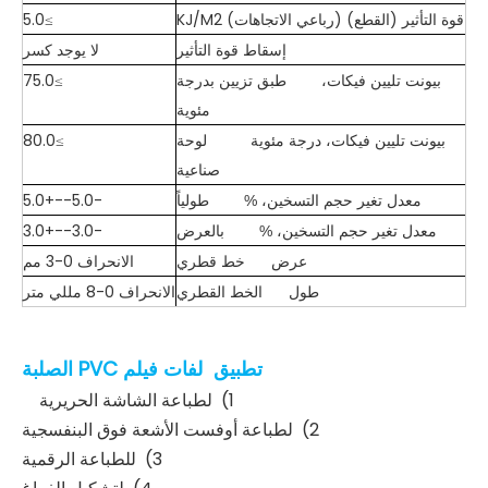
قوة التأثير (القطع) (رباعي الاتجاهات) KJ/M2
≥5.0
إسقاط قوة التأثير
لا يوجد كسر
≥75.0
بيونت تليين فيكات،
طبق تزيين بدرجة
مئوية
≥80.0
بيونت تليين فيكات، درجة مئوية
لوحة
صناعية
-5.0--+5.0
معدل تغير حجم التسخين، %
طولياً
-3.0--+3.0
معدل تغير حجم التسخين، %
بالعرض
الانحراف 0-3 مم
عرض
خط قطري
الانحراف 0-8 مللي متر
طول
الخط القطري
تطبيق لفات فيلم PVC الصلبة
1) لطباعة الشاشة الحريرية
2) لطباعة أوفست الأشعة فوق البنفسجية
3) للطباعة الرقمية