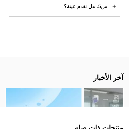
س5. هل تقدم عينة؟
آخر الأخبار
منتجات ذات صله