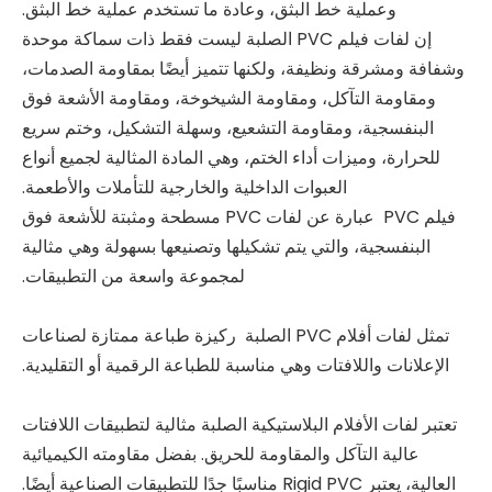
وعملية خط البثق، وعادة ما تستخدم عملية خط البثق.
إن لفات فيلم PVC الصلبة ليست فقط ذات سماكة موحدة
وشفافة ومشرقة ونظيفة، ولكنها تتميز أيضًا بمقاومة الصدمات،
ومقاومة التآكل، ومقاومة الشيخوخة، ومقاومة الأشعة فوق
البنفسجية، ومقاومة التشعيع، وسهلة التشكيل، وختم سريع
للحرارة، وميزات أداء الختم، وهي المادة المثالية لجميع أنواع
العبوات الداخلية والخارجية للتأملات والأطعمة.
فيلم PVC عبارة عن لفات PVC مسطحة ومثبتة للأشعة فوق
البنفسجية، والتي يتم تشكيلها وتصنيعها بسهولة وهي مثالية
لمجموعة واسعة من التطبيقات.
تمثل لفات أفلام PVC الصلبة ركيزة طباعة ممتازة لصناعات
الإعلانات واللافتات وهي مناسبة للطباعة الرقمية أو التقليدية.
تعتبر لفات الأفلام البلاستيكية الصلبة مثالية لتطبيقات اللافتات
عالية التآكل والمقاومة للحريق. بفضل مقاومته الكيميائية
العالية، يعتبر Rigid PVC مناسبًا جدًا للتطبيقات الصناعية أيضًا.