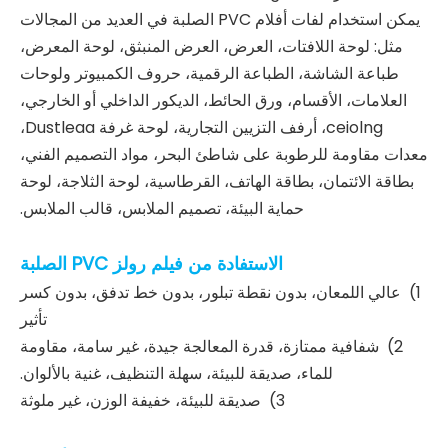
يمكن استخدام لفات أفلام PVC الصلبة في العديد من المجالات
مثل: لوحة اللافتات، العرض، العرض المنبثق، لوحة المعرض،
طباعة الشاشة، الطباعة الرقمية، حروف الكمبيوتر ولوحات
العلامات، الأقسام، ورق الحائط، الديكور الداخلي أو الخارجي،
ceiolng، أرفف التزيين التجارية، لوحة غرفة Dustleaa،
معدات مقاومة للرطوبة على شاطئ البحر، مواد التصميم الفني،
بطاقة الائتمان، بطاقة الهاتف، القرطاسية، لوحة الثلاجة، لوحة
حماية البيئة، تصميم الملابس، قالب الملابس.
الاستفادة من فيلم رولز PVC الصلبة
1) عالي اللمعان، بدون نقطة تبلور، بدون خط تدفق، بدون كسر
تأثير
2) شفافية ممتازة، قدرة المعالجة جيدة، غير سامة، مقاومة
للماء، صديقة للبيئة، سهلة التنظيف، غنية بالألوان.
3) صديقة للبيئة، خفيفة الوزن، غير ملوثة