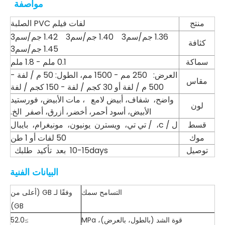
مواصفة
منتج
لفات فيلم PVC الصلبة
1.36 جم/سم3 1.40 جم/سم3 1.42 جم/سم3
كثافة
1.45 جم/سم3
سماكة
0.1 ملم - 1.8 ملم
العرض: 250 مم - 1500 مم، الطول: 50 م / لفة -
مقاس
500 م / لفة أو 30 كجم / لفة - 150 كجم / لفة
واضح، شفاف، أبيض لامع ، مات الأبيض، فورستيد
لون
الأبيض، أسود أحمر، أخضر، أزرق، أصفر الخ.
قسط
ل / c، / تي تي، ويسترن يونيون، مونيغرام، بايبال
موك
50 لفات أو 1 طن
توصيل
10-15days بعد تأكيد طلبك ​
البيانات الفنية
التسامح سمك
وفقًا لـ GB (أعلى من
GB)
قوة الشد (بالطول، بالعرض)، MPa
≥52.0