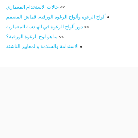
حالات الاستخدام المعماري
>>
ألواح الرغوة وألواح الرغوة الورقية: قماش المصمم
●
دور ألواح الرغوة في الهندسة المعمارية
>>
ما هو لوح الرغوة الورقية؟
>>
الاستدامة والسلامة والمعايير الناشئة
●
الاعتبارات البيئية واتجاهات 2026
>>
السلامة من الحرائق والامتثال
>>
نصائح عملية للتصميم والتصنيع من الميدان
●
مكان استخدام أي لوحة: دليل سريع
●
كيف تدعم خدمات OEM الخاصة بـ Gokai المشاريع العالمية
●
عبارة تحث المستخدم على اتخاذ إجراء: حدد لوحات أكثر ذكاءً
●
لمشروعك التالي
الأسئلة المتداولة (الأسئلة الشائعة)
●
المراجع
●