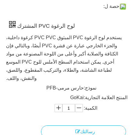
حصة ل:
لوح الرغوة PVC المشترك
يستخدم لوح الرغوة PVC المبثوق PVC PVC كرغوة داخلية،
والجزء الخارجي عبارة عن قشرة PVC أيضًا، وبالتالي فإن
الكثافة والصلابة أكبر وأعلى من اللوحة المصنوعة من مواد
أخرى. يمكن استخدام السطح الأملس للوح PVC الموسع
لطباعة الشاشة، والطلاء، والتركيب المقطوع، واللصق،
والنقش، واللف.
نموذج:
حارس مرمى-PFB
المنتج العلامة التجارية:
GoKai
الكمية:
رسالتك