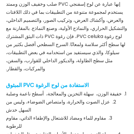
إنها عبارة عن لوح إسفنجي PVC صلب وخفيف الوزن وممتد
يستخدم لمجموعة متنوعة من التطبيقات بما في ذلك اللافتات
والعرض، وأكشاك العرض، وتركيب الصور، والتصميم الداخلي،
والتشكيل الحراري، والنماذج الأولية، وصنع النماذج. بالمقارنة مع
لوح رغوة PVC celuka، فإن رغوة PVC ذات البثق المشترك
لها سطح أكثر سلاسة ولمعانًا. السرج السطحي أفضل بكثير من
سيلوكا، والذي سيستفيد من استخدامه في بعض التطبيقات،
مثل سطح الطاولة، والديكور الداخلي للقوارب، والسفن،
والمركبات، والقطار.
الاستفادة من لوح الرغوة PVC المبثوق
1. خفيفة الوزن، سهلة التخزين والمعالجة، أسطح ناعمة وصلبة
2. عزل الصوت والحرارة، وامتصاص الضوضاء، وليس من
السهل خدش
3. مقاوم للماء ومضاد للاشتعال والإطفاء الذاتي، مقاوم
للرطوبة