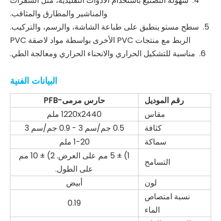
4. سهولة التصنيع باستخدام الأدوات التقليدية، مثل الشفرات
والمناشير والمطارق والمثاقب.
5. سطح مستو ينطبق على طباعة الشاشة، والرسم، والتركيب.
الربط مع منتجات PVC الأخرى بواسطة مواد لاصقة PVC
6. مناسبة للتشكيل الحراري والانحناء الحراري ومعالجة الطي.
البيانات الفنية
رقم الموديل
حارس مرمى-PFB
مقاس
1220x2440 ملم
كثافة
0.5 جم/سم 3 - 0.9 جم/سم 3
سماكة
1-20 ملم
1) ± 5 مم على العرض. 2) ± 10 مم
التسامح
على الطول.
لون
أبيض
نسبة امتصاص
0.19
الماء