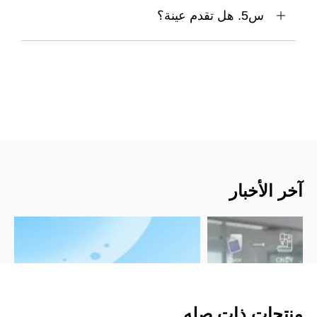
س5. هل تقدم عينة؟
آخر الأخبار
منتجات ذات صله