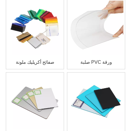
ورقة PVC صلبة
صفائح أكريليك ملونة