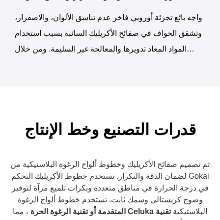
مستقرًا وتوسعًا في السوق.
واجه بائع تجزئة أوروبي فاخر عدم تناسق الألوان، والاصفرار،
وتشقق الحواف في صفائح الأكريليك السائبة بسبب استخدام
المواد المعاد تدويرها والمعالجة غير السليمة. ومن خلال
التحول إلى المواد الخام بنسبة 100%، وتطبيق التلدين،
وتحسين القطع والتلميع، تم القضاء على العيوب. استقرت
نفاذية الضوء، وتوافقت جودة المنتج مع المعايير المتميزة،
وطلب العميل اختبار المواد والدفعات المعتمدة للطلبات
قدرات التصنيع وخط الإنتاج
المستقبلية.
تم تصميم صفائح الأكريليك وخطوط ألواح الرغوة البلاستيكية من
Gokai لضمان الدقة والتكرار. تستخدم خطوط الأكريليك التحكم
في درجة الحرارة في مناطق متعددة وبكرات تلميع مرآة لتوفير
وضوح كريستالي وسمك ثابت. تستخدم خطوط ألواح الرغوة
البلاستيكية
تقنية Celuka المتقدمة أو تقنية الرغوة الحرة
، مما