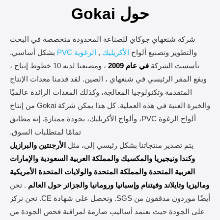
حول Gokai
شركة شنغهاي جوكاي للصناعة المحدودة متخصصة في البحث
والتطوير وتصنيع ألواح
الأكريليك
,
الرغوية PVC
بشكل أساسي.
تأسست الشركة
في عام 2009
، ومصنعنا لديه 10 خطوط إنتاج ،
ويقع المقر الرئيسي في شنغهاي ، الصين. لقد قدمنا ​​معدات الإنتاج
المتقدمة وتكنولوجيا المعالجة، وكذلك المعدات الرائدة عالميًا
والخبرة الغنية في هذه العملية. كل هذا يمكن شركة Gokai من إنتاج
ألواح الرغوة PVC، وألواح الأكريليك، بجودة ممتازة. إنه مطابق
تمامًا لمتطلبات السوق.
يتم تصدير منتجاتنا بشكل رئيسي إلى، مثل
الأرجنتين والبرازيل
وكندا ونيجيريا والمكسيك والمملكة العربية السعودية والإمارات
العربية المتحدة والمملكة المتحدة والولايات المتحدة الأمريكية
وماليزيا وتايلاند وفيتنام وإسبانيا ورومانيا والجزائر حول العالم
. نحن
أيضًا موردون مدققون من SGS. ونحصل على شهادة CE. نحن نركز
على الجودة حيث نعتمد أساليب صارمة لمراقبة فحص الجودة من