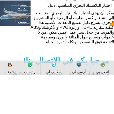
التصميم لتحقيق روابط أكريليك واضحة وقوية
اختيار البلاستيك البحري المناسب: دليل
وجاهزة للإنتاج للمشاريع الصناعية ومشاريع
خبراء تصنيع المعدات الأصلية لبناة القوارب،
العرض.
يمكن أن يؤدي اختيار البلاستيك البحري المناسب
ومالكي الرصيف، ومصنعي المعدات الأصلية
إلى إنشاء أو كسر القارب أو الرصيف أو المشروع
البحرية
البحري. يشرح دليل تصنيع المعدات الأصلية هذا
كيفية مقارنة HDPE ورغوة PVC والأكريليك وABS
والمزيد، من خلال سير عمل عملي مكون من 6
خطوات ونصائح حول المتانة والوزن ومقاومة
الأشعة فوق البنفسجية وتكلفة دورة الحياة.
مرحبا بكم في الاتصال بنا!
اتصل بي
أرسل لي
سكايب لي
واتساب
ف ف
إذا كان لديك أي احتياجات أو أسئلة بخصوص ألواح الرغوة PVC وألواح
الأكريليك، فنحن نرحب باتصالك بنا.
لدينا خبرة مهنية واسعة في مجال البحث والتطوير وإنتاج ألواح الرغوة
البلاستيكية وألواح الأكريليك. كشركة مصنعة تتمتع بـ 17 عامًا من الخبرة
في الصناعة، فإن خطوط الإنتاج العشرة لدينا مجهزة بمعدات إنتاج
وتكنولوجيا معالجة رائدة عالميًا، وحصلت على العديد من تقييمات 5