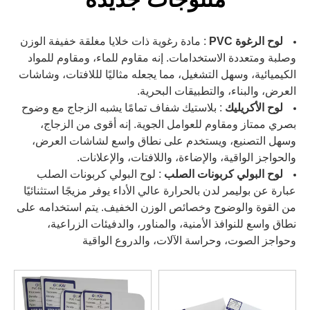
لوح الرغوة PVC
: مادة رغوية ذات خلايا مغلقة خفيفة الوزن
وصلبة ومتعددة الاستخدامات. إنه مقاوم للماء، ومقاوم للمواد
الكيميائية، وسهل التشغيل، مما يجعله مثاليًا لللافتات، وشاشات
العرض، والبناء، والتطبيقات البحرية.
لوح الأكريليك
: بلاستيك شفاف تمامًا يشبه الزجاج مع وضوح
بصري ممتاز ومقاوم للعوامل الجوية. إنه أقوى من الزجاج،
وسهل التصنيع، ويستخدم على نطاق واسع لشاشات العرض،
والحواجز الواقية، والإضاءة، واللافتات، والإعلانات.
لوح البولي كربونات الصلب
: لوح البولي كربونات الصلب
عبارة عن بوليمر لدن بالحرارة عالي الأداء يوفر مزيجًا استثنائيًا
من القوة والوضوح وخصائص الوزن الخفيف. يتم استخدامه على
نطاق واسع للنوافذ الأمنية، والمناور، والدفيئات الزراعية،
وحواجز الصوت، وحراسة الآلات، والدروع الواقية