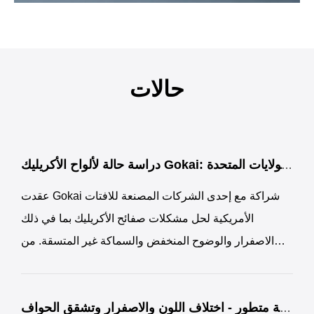
حالات
دراسة حالة لألواح الأكريليك Gokai: كيف نجح الأكريليك المصبوب المقاوم للأشعة فوق البنفسجية في حل تحديات اللافتات الخارجية في الولايات المتحدة
عقدت Gokai شراكة مع إحدى الشركات المصنعة للافتات
الأمريكية لحل مشكلات صفائح الأكريليك بما في ذلك
الاصفرار والوضوح المنخفض والسماكة غير المتسقة. من
خلال توفير الأكريليك المصبوب المقاوم للأشعة فوق
البنفسجية مع نفاذية الضوء بنسبة 92% وتفاوتات دقيقة،
حامل شاشة متطور - اختلاف اللون والاصفرار وتشقق الحواف
أصبحت Gokai المورد الحصري للعميل، مما يتيح إنتاجًا