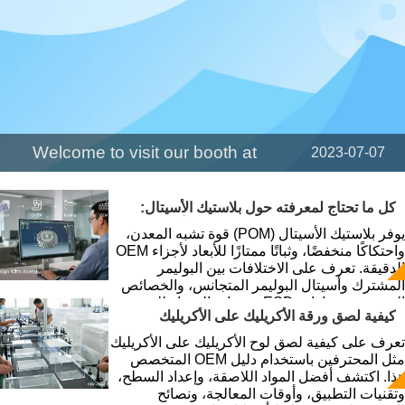
Welcome to visit our booth at
2023-07-07
2023 Future print in Brazil
——Booth number is A025
كل ما تحتاج لمعرفته حول بلاستيك الأسيتال:
دليل مهندس لمكونات POM عالية الأداء
يوفر بلاستيك الأسيتال (POM) قوة تشبه المعدن،
واحتكاكًا منخفضًا، وثباتًا ممتازًا للأبعاد لأجزاء OEM
الدقيقة. تعرف على الاختلافات بين البوليمر
المشترك وأسيتال البوليمر المتجانس، والخصائص
الرئيسية، وخيارات ESD، ونصائح الخبراء للتصميم
كيفية لصق ورقة الأكريليك على الأكريليك
والتصنيع الآلي.
مثل المحترفين: دليل الخبراء لموردي OEM
تعرف على كيفية لصق لوح الأكريليك على الأكريليك
مثل المحترفين باستخدام دليل OEM المتخصص
هذا. اكتشف أفضل المواد اللاصقة، وإعداد السطح،
وتقنيات التطبيق، وأوقات المعالجة، ونصائح