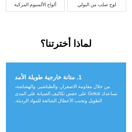
لوح صلب من البولي
ألواح الألمنيوم المركبة
كربونات
لماذا أخترتنا؟
1. متانة خارجية طويلة الأمد
من خلال مقاومة الاصفرار، والطباشير، والهشاشة،
تساعدك Gokai على خفض تكاليف الصيانة على المدى
الطويل وتجنب الأعطال الشائعة للمواد الرديئة.