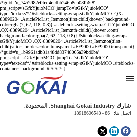
/*guid='u_7455982e0fed4efdbb246b8eb08fb6f8'
pm_script='sGfkYjuioMCO' jumpTo='sGfkYjuioMCO'
type='text/css'*/ #siteblocks-setting-wrap-sGfkYjuioMCO .QX-
83890204 .ArticlePicList_Item:not(:first-child):hover{ background-
color:rgba(7, 62, 118, 0.8)} #siteblocks-setting-wrap-sGfkYjuioMCO
.QX-83890204 .ArticlePicList_Item:nth-child(1):hover .cont{
background-color:rgba(7, 62, 118, 0.8)} #siteblocks-setting-wrap-
sGfkYjuioMCO .QX-83890204 .ArticlePicList_Item:not(:first-
child):after{ border-color: transparent #FF9900 #FF9900 transparent}
/*guid='u_1b9961adb31a48dd83748065a39bd0ba'
pm_script='sGfkYjuioMCO' jumpTo='sGfkYjuioMCO'
type='text/css'*/ #siteblocks-setting-wrap-sGfkYjuioMCO .siteblocks-
container{ background: #f5f5f7; }
شارك Shanghai Gokai Industry. المحدودة.
اتصل بنا: +86 - 18918606548