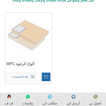
على نطاق واسع في صناعة اللافتات والإعلان والطباعة والبناء.
ألواح الرغوة WPC
سلة الاستفسارات
اتصل بي
أرسل لي
سكايب لي
واتساب
ف ف