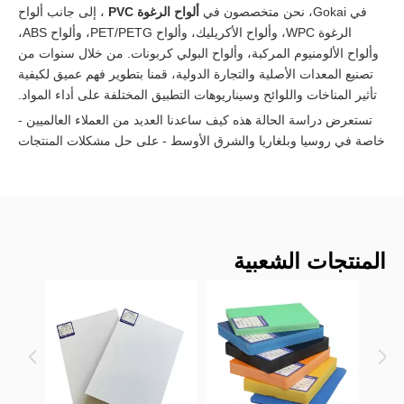
في Gokai، نحن متخصصون في
ألواح الرغوة PVC
، إلى جانب ألواح
الرغوة WPC، وألواح الأكريليك، وألواح PET/PETG، وألواح ABS،
وألواح الألومنيوم المركبة، وألواح البولي كربونات. من خلال سنوات من
تصنيع المعدات الأصلية والتجارة الدولية، قمنا بتطوير فهم عميق لكيفية
تأثير المناخات واللوائح وسيناريوهات التطبيق المختلفة على أداء المواد.
تستعرض دراسة الحالة هذه كيف ساعدنا العديد من العملاء العالميين -
خاصة في روسيا وبلغاريا والشرق الأوسط - على حل مشكلات المنتجات
الهامة وبناء أعمال تجارية مستقرة وقابلة للتطوير.
فهم متطلبات السوق الإقليمية لألواح الرغوة
البلاستيكية
المنتجات الشعبية
أوروبا الشرقية: مقاومة المناخ والاستقرار الهيكلي
ورقة أك
في أسواق أوروبا الشرقية مثل روسيا وبلغاريا، يتم استخدام ألواح
الرغوة البلاستيكية على نطاق واسع في:
- تصنيع الخزانات
- الديكور الداخلي
- اللوحات الإعلانية