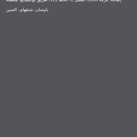
باوشان، شنغهاي، الصين
حل مشكلات جودة ألواح الرغوة البلاستيكية
الشائعة
خلال سنوات من إنتاج OEM واستكشاف الأخطاء وإصلاحها، لاحظت أن
العديد من المشترين في الخارج يواجهون مشكلات متكررة عند الاستعانة
بموردين غير مستقرين.