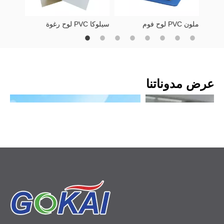
- تطبيقات البناء
لوح فوم PVC ملون
لوح رغوة PVC سيلوكا
تمثل هذه المناطق تحديات بيئية وتنظيمية فريدة من نوعها.
وبالنسبة لروسيا فإن القضية الأساسية تتلخص في
التباين الشديد في
المناخ
، وخاصة درجات الحرارة المنخفضة والظروف الجافة. تميل العديد
من ألواح الرغوة البلاستيكية القياسية إلى أن تصبح هشة أو ملتوية أو
تفقد السلامة الهيكلية في مثل هذه الظروف.
عرض مدوناتنا
من خلال خبرتي في العمل مع الموزعين المحليين، تشمل متطلباتهم
الأساسية ما يلي:
- هيكل عالي الكثافة للصلابة
- مقاومة قوية للتشوه
- أداء مستقر تحت درجات الحرارة المنخفضة
- جودة دفعة متسقة للمشاريع كبيرة الحجم
ولتلبية هذه الاحتياجات، قمنا بتحسين تركيبتنا من خلال ضبط نسب
الرغوة وأنظمة التثبيت. وفي الوقت نفسه، قمنا بتنفيذ رقابة صارمة على
الدفعات لضمان الكثافة والسمك الموحد عبر كل شحنة.
كل ما تحتاج لمعرفته حول بلاستيك الأسيتال: دليل مهندس لمكونات POM عالية الأداء
Welcome to visit our booth at 2023 Future print in Brazil ——Booth number is A025
يوفر بلاستيك الأسيتال (POM) قوة تشبه المعدن،
We will attend the exhibition 2023 Future
معايير بلغاريا والاتحاد الأوروبي: جودة السطح والامتثال البيئي
 وثباتًا ممتازًا للأبعاد لأجزاء
print in Brazil!It would be a great honor to