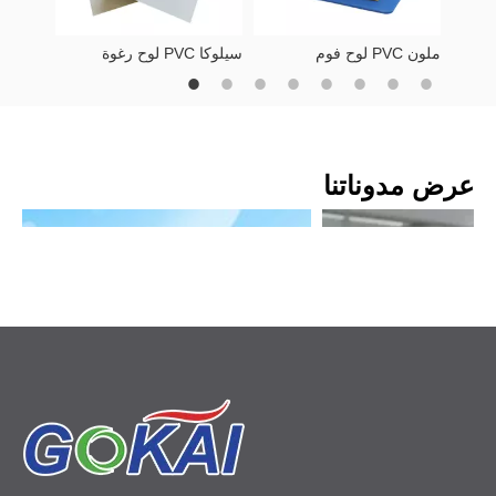
يقلل الضغط على الأجهزة المعلقة ويقلل من خطر تشققات الضغط في
مارغاسيبتا
الإطارات الكبيرة بمرور الوقت. [
]
لوح فوم PVC ملون
لوح رغوة PVC سيلوكا
-
وضوح فائق:
يمكن للزجاج النموذجي (ما لم يكن من فئة المتحف) أن
يقدم لونًا أخضر طفيفًا، بينما يوفر الأكريليك عالي الجودة عرضًا أكثر
مارغاسيبتا
حيادية ووضوحًا مع ألوان أكثر واقعية. [
]
-
كفاءة الشحن:
نظرًا لأن الأكريليك أخف وزنًا وأكثر متانة، فإن معدلات
تلف الشحن وتكاليف التعبئة والتغليف تكون عادةً أقل مقارنةً بالزجاج. [
عرض مدوناتنا
مارغاسيبتا
]
عندما يكون الوهج مصدر قلق، غالبًا ما يحدد واضعو الإطارات
الأكريليك
غير اللامع
؛ عند تثبيته على العمل الفني، يصبح شفافًا بشكل فعال مع
مارغاسيبتا
تقليل الانعكاسات المشتتة للانتباه. [
]
الأكريليك مقابل الزجاج: مقارنة الأداء الرئيسية
ورقة
أكريليك
لتأطير
الزجاج للتأطير
عاملة
كل ما تحتاج لمعرفته حول بلاستيك الأسيتال: دليل مهندس لمكونات POM عالية الأداء
Welcome to visit our booth at 2023 Future print in Brazil ——Booth number is A025
مقاومة عالية للصدمات ولن
هشة وعرضة للكسر عند سقوط
مقاومة
يوفر بلاستيك الأسيتال (POM) قوة تشبه المعدن،
We will attend the exhibition 2023 Future
التأثير
،
المارغاسيبتا
تتكسر إلى شظايا حادة
، وثباتًا ممتازًا للأبعاد لأجزاء
print in Brazil!It would be a great honor to