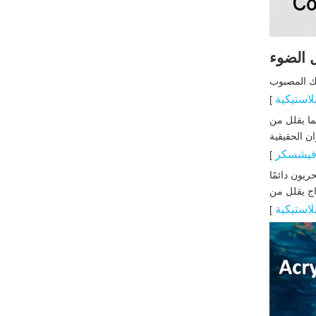
اتخاذ القرار الصحيح
لتطبيقك
 الضوء
الأسئلة المتداولة
يك المصبوب
مراجع
بلاستيكية
]
ما يقلل من
ن الحقيقية
فيشسكر
]
ريون دائمًا
اج يقلل من
بلاستيكية
]