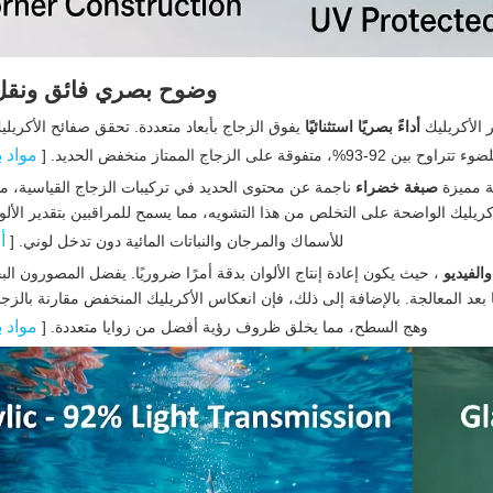
وضوح بصري فائق ونقل
 الأكريليك
أداءً بصريًا استثنائيًا
يفوق الزجاج بأبعاد متعددة. تحقق صفائح الأكريل
مواد 
على الزجاج الممتاز منخفض الحديد. [
ة مميزة
صبغة خضراء
ناجمة عن محتوى الحديد في تركيبات الزجاج القياسية، م
ريليك الواضحة على التخلص من هذا التشويه، مما يسمح للمراقبين بتقدير الألوا
أ
للأسماك والمرجان والنباتات المائية دون تدخل لوني. [
الفيديو
، حيث يكون إعادة إنتاج الألوان بدقة أمرًا ضروريًا. يفضل المصورون البح
ا بعد المعالجة. بالإضافة إلى ذلك، فإن انعكاس الأكريليك المنخفض مقارنة بالزج
مواد 
وهج السطح، مما يخلق ظروف رؤية أفضل من زوايا متعددة. [