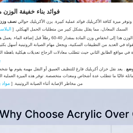
فوائد بناء خفيفة الوزن
فر ميزة كثافة الأكريليك فوائد عملية كبيرة. يزن الأكريليك حوالي
نصف وزن 
البلاس
السمك المعادل، مما يقلل بشكل كبير من متطلبات الحمل الهيكلي. [
بالنسبة لحوض السمك النموذجي سعة 100 جالون، يُترجم فرق الوزن هذا إلى انخفاض وزن المادة بمقدار 40-60 ر
واة في العديد من التطبيقات السكنية، ويجعل مهام الصيانة الروتينية أسهل بكثي
في مواقع الطابق الثاني حيث تتطلب معادلات الزجاج تعديلات هيكلية باهظة ال
ب
لوضع
. يعد نقل خزان أكريليك فارغ للتنظيف العميق أو النقل مهمة يقوم بها ش
ماثلة غالبًا ما تتطلب عدة أشخاص ومعدات متخصصة. توفر هذه الميزة العملية ا
مواد 
من مخاطر الإصابة أثناء الصيانة الروتينية. [