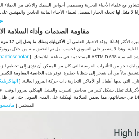
لتشاور مع علماء الأحياء البحرية ومصممي أحواض السمك والآلاف من العملاء ا
يا لا مثيل لها
تجعله الخيار المفضل لعلماء الأحياء المائية الجادين والمهنيين على 
يو
مقاومة الصدمات وأداء السلامة الا
 الأكثر إقناعًا. يؤكد الاختبار العلمي أن
الأكريليك يمتل
 للغاية. وهذا لا يقتصر على التسويق فحسب، بل تم التحقق منه من خلال بروتوكو
manticscholar
قياسية ASTM D 638 المستخدمة في صناعة البلاستيك. [
يليك تنجو من التأثيرات العرضية التي كان من الممكن أن تؤدي إلى تحطيم الزج
يتشقق بدلاً من أن ينفجر إلى شظايا خطيرة. توفر هذه
الخاصية المقاومة للكسر
الهاكريلي
زل التي لديها أطفال أو الأماكن التجارية ذات حركة المرور العالية. [
الأكريليك تقلل بشكل كبير من مخاطر التسرب والفشل الهيكلي بمرور الوقت. عاد
مصممو أحواض السمك المحترفون عوامل أمان تبلغ 11-14x في حساباتهم، مما يضمن السلامة الهيكلية على المدى الطويل حتى
ماديسو
المستمر. [