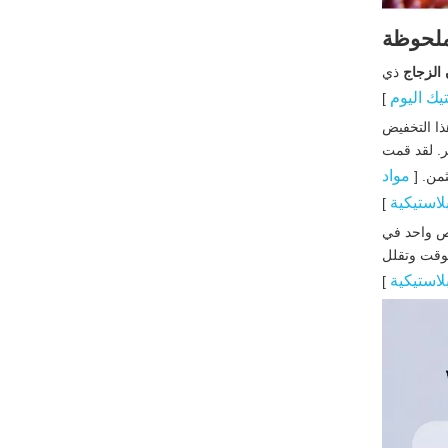
 ملحوظة
الزجاج
ذي
تيك اليوم
]
طلاً قبل إضافة الماء. يعمل هذا التخفيض
ر. لقد قمت
مواد
ثمن. [
لاستيكية
]
خص واحد في
لوقت وتقلل
بلاستيكية
]