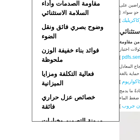
مقاومة الصدمات وأداء
لراضين على
السلامة الاستثنائي
حدٍ سواء. [
كاكريليك
]
وضوح بصري فائق ونقل
ستثنائي
الضوء
ك ما يصل إلى 17 مرة من مقاومة
لات اختبار
فوائد بناء خفيفة الوزن
pdfs.se
]
ملحوظة
اج المعادل
فعالية التكلفة ومزايا
حماية بالغة
كاكواريوم
]
الميزانية
ةً ما يدمج
خصائص عزل حراري
 في ظل ضغط الماء
ن جروب
فائقة
]
مرونة التصميم وخيارات
التخصيص