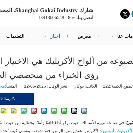
شارك Shanghai Gokai Industry. المحدودة.
اتصل بنا: +86 - 18918606548
مات عنا
معرض
أخبار
التعليمات
نوعة من ألواح الأكريليك هي الاختيار ا
رؤى الخبراء من متخصصي الص
محر
تصفح الكمية:
222
الكاتب:جوكاي نشر الوقت: 2026-05-12 المنشأ:
رسالتك
ثوريًا
في صناعة تربية الأسماك، حيث توفر أداءً فائقًا وأمانًا وفعالية من حيث الت
الأكريليك المتميزة
لأكثر من عقدين من الزمن، فقد شهدت بنفسي كيف تُحدث ه