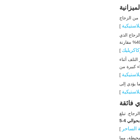
لميزانية
 من الزجاج
بلاستيكية
]
لزجاج الذي
للمستهلكين، مما يوفر في كثير من الأحيان ما بين 20 إلى 40% مقارنة
كاكريليك
]
لتلف أثناء
ء كبيرة من
بلاستيكية
]
ا يؤدي إلى
بلاستيكية
]
 فائقة
زجاج. تبلغ
عزلًا أفضل بحوالي 4-5
 الساحر
]
محيطة، مما