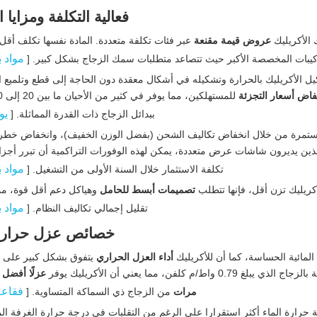
فعالية التكلفة ومزايا ا
 الأكريليك
عروض قيمة مقنعة
عبر فئات تكلفة متعددة. المادة نفسها تكلف أقل
مواد 
ركيبات المخصصة الأكبر حيث تتصاعد متطلبات سمك الزجاج بشكل كبير. [
ل الأكريليك بالحرارة وتشكيله في أشكال معقدة دون الحاجة إلى قطع وتلميع ا
فاض أسعار التجزئة
يو
ببدائل الزجاج ذات القدرة المماثلة. [
مستمرة من خلال انخفاض تكاليف الشحن (بفضل الوزن الخفيف)، وانخفاض خطر ا
الذين يديرون شاشات عرض متعددة، يمكن لهذه الوفورات التراكمية أن تبرر أجزا
مواد 
تكلفة الاستثمار خلال السنة الأولى من التشغيل. [
لأكريليك تزن أقل، فإنها تتطلب
تصميمات أبسط للحامل
وهياكل دعم أقل قوة، مم
مواد 
تقليل إجمالي تكاليف النظام. [
خصائص عزل حراري
ع المائية الحساسة، كما أن للأكريليك
أداء العزل الحراري
يتفوق بشكل كبير على ال
فقاعة
مرات
من الزجاج ذي السماكة المتساوية. [
جة حرارة الماء أكثر استقرارا على الرغم من التقلبات في درجة حرارة الغرفة ال