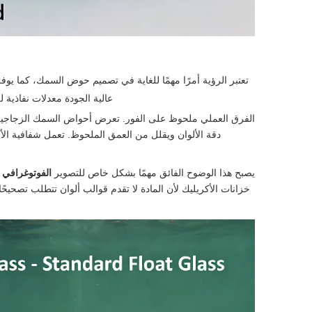
تعتبر الرؤية أمرًا مهمًا للغاية في تصميم حوض السمك، كما يوفر
عالية الجودة معدلات نفاذية للضوء تتراوح بين 92-93%، متفوقة 
الفرق العملي ملحوظ على الفور. تعرض أحواض السمك الزجاجي
دقة الألوان ويقلل من العمق الملحوظ. تعمل شفافية الأك
يصبح هذا الوضوح الفائق مهمًا بشكل خاص للتصوير
الفوتوغرافي و
خزانات الأكريليك لأن المادة لا تقدم قوالب ألوان تتطلب تصحيحً