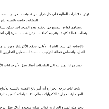
تؤثر الاعتبارات المالية على كل قرار شراء، وتقدم أحواض السمك
المشابه، خاصة بالنسبة للت
وتساهم كفاءة التصنيع في تحقيق هذه المدخرات. يمكن تشكي
يتطلب عمالة كثيفة. وتترجم كفاءات الإنتاج هذه مباشرة إلى
انخ
بالإضافة إلى سعر الشراء الأولي، يحقق الأكريليك وفورات 
النقل، وانخفاض عمالة التركيب. بالنسبة للمشغلين التجاريين 
تمتد مزايا الميزانية إلى الملحقات أيضًا. نظرًا لأن خزانات ا
يثبت ثبات درجة الحرارة أنه أمر بالغ الأهمية بالنسبة للأنوا
الموصلية الحرارية للأكريليك حوالي 0.19 واط/م كلفن مقارنة بالزجاج الذي يبلغ 0.79 واط/م كلفن، مما يعني أن الأكريليك يوفر
توفر هذه الميزة الحرارية فوائد عملية متعددة. أولا، تظل در