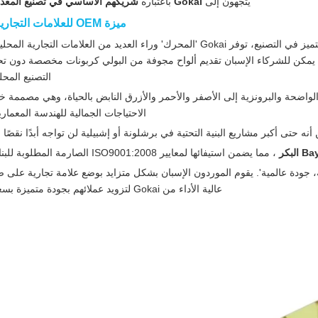
يتجهون إلى
Gokai
باعتباره
شريكهم الأساسي في تصنيع المعدا
ميزة OEM للعلامات التجارية الإسبانية
باعتبارها شركة متخصصة تتمتع بأكثر من 10 سنوات من التميز في التصنيع، توفر Gokai 'المحرك' وراء العديد من العلامات 
 يمكن للشركاء الإسبان تقديم ألواح مجوفة من البولي كربونات مخصصة دون ت
التصنيع المح
ة الواضحة والبرونزية إلى الأصفر والأحمر والأزرق النابض بالحياة، وهي مصممة خص
الاحتياجات الجمالية للهندسة المعمارية
 أنه حتى أكبر مشاريع البنية التحتية في برشلونة أو إشبيلية لن تواجه أبدًا نقصً
، مما يضمن استيفائها لمعايير ISO9001:2008 الصارمة المطلوبة للبناء الأوروبي.
عالية الأداء من Gokai لتزويد عملائهم بجودة متميزة بسعر تنافسي.'