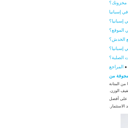
 مخزونك؟
الورقة المجوفة
ي إسبانيا
3 عوامل حاسمة يجب
مراعاتها عند اختيار مورد
في إسبانيا
1. مقاومة الأشعة فوق البنفسجية
في شمس البحر الأبيض المتوسط
2. تصنيف الحرائق والسلامة
(Euroclasses)
المراجع
●
3. العزل الحراري (U-Value)
لمجوفة من
 من المتانة
تسليط الضوء على
فيف الوزن.
التطبيق: طفرة الدفيئة
ور على أفضل
الإسبانية لعام 2026
 الاستثمار.
الخلاصة: الشراكة من أجل
مستقبل مستدام
هل أنت مستعد لرفع مخزونك؟