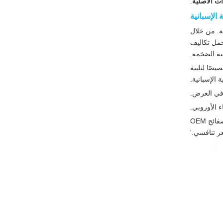
ت الأصلية
.
التجارية المحلية. من خلال
حمل تكاليف
لية الضخمة.
يصًا لتلبية
 الإسبانية.
ا في العرض.
'الاتجاه في عام 2026 هو 'علامة تجارية محلية، جودة عالمية'. يقوم الموردون الإسبان بشكل متزايد بوضع علامة تجارية على صفائح OEM