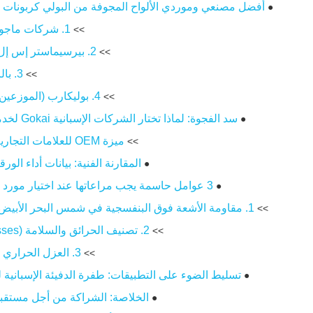
أفضل مصنعي وموردي الألواح المجوفة من البولي كربونات ف
●
1. شركات ماجون (توليدو)
>>
2. بيرسيماستر إس إل (مورسيا)
>>
3. بالرام أسبانيا
>>
4. بوليكارب (الموزعين المحليين)
>>
سد الفجوة: لماذا تختار الشركات الإسبانية Gokai لخدمات OEM
●
ميزة OEM للعلامات التجارية الإسبانية
>>
المقارنة الفنية: بيانات أداء الور
●
3 عوامل حاسمة يجب مراعاتها عند اختيار مورد في إسبانيا
●
1. مقاومة الأشعة فوق البنفسجية في شمس البحر الأبيض المتوسط
>>
2. تصنيف الحرائق والسلامة (Euroclasses)
>>
3. العزل الحراري (القيمة U)
>>
تسليط الضوء على التطبيقات: طفرة الدفيئة الإسبانية لعام 
●
الخلاصة: الشراكة من أجل مستقب
●