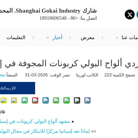
شارك Shanghai Gokai Industry. المحدودة.
اتصل بنا: +86 - 18918606548
مات عنا
معرض
أخبار
التعليمات
 ألواح البولي كربونات المجوفة في إس
محر
تصفح الكمية:
222
الكاتب:لوريتا نشر الوقت: 2026-03-31 المنشأ:
رسالتك
قائ
مشهد ألواح البولي كربونات في إسبانيا (6
●
لماذا تعد إسبانيا مركزًا للابتكار في مجال البو
>>