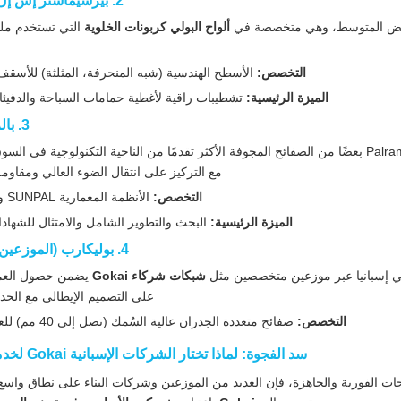
2. بيرسيماستر إس إل (مورسيا)
ألواح البولي كربونات الخلوية
التي تستخدم مل
التخصص:
الأسطح الهندسية (شبه المنحرفة، المثلثة) للأسقف 
الميزة الرئيسية:
تشطيبات راقية لأغطية حمامات السباحة والدفيئات
3. بالرام اسبانيا
وباعتبارها الذراع المحلي لإحدى الشركات الرائدة عالميًا، تقدم Palram بعضًا من الصفائح المجوفة الأكثر تقدمًا من الناحية التكنولوجية
مع التركيز على انتقال الضوء العالي ومقاوم
التخصص:
الأنظمة المعمارية SUNPAL وSUNLITE.
الميزة الرئيسية:
البحث والتطوير الشامل والامتثال للشهادا
4. بوليكارب (الموزعين المحليين)
شبكات شركاء Gokai
يضمن حصول العمل
على التصميم الإيطالي مع الخدم
التخصص:
صفائح متعددة الجدران عالية السُمك (تصل إلى 40 مم) للعزل الشديد.
سد الفجوة: لماذا تختار الشركات الإسبانية Gokai لخدمات OEM
جات الفورية والجاهزة، فإن العديد من الموزعين وشركات البناء على نطاق واسع 