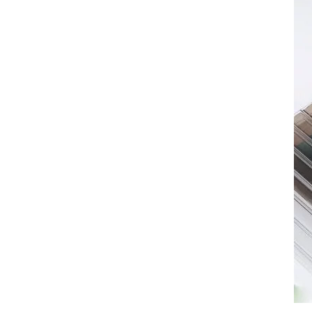
الأسئلة الشائعة: صفائح
البولي كربونات المجوفة
في إسبانيا
1. ما هو سمك السقف القياسي
في إسبانيا؟
2. هل يمكن ثني ألواح البولي
كربونات على البارد في الموقع؟
3. كيف يمكنني تنظيف ألواح
البولي كربونات الخاصة بي لمنع
الخدش؟
4. هل هذه الأوراق قابلة لإعادة
التدوير في إسبانيا؟
5. لماذا تختار الجدران المتعددة بدلاً
من البولي كربونات الصلبة؟
مراجع