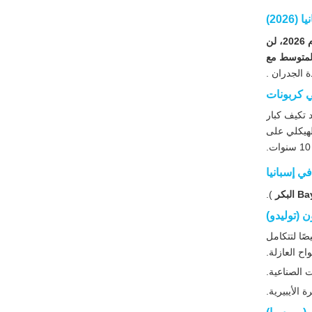
202)
ارتفع الطلب على في عام 2026، لن
متوسط ​​مع
ة الجدران .
لي كربونات
د تكيف كبار
لهيكلي على
ي إسبانيا
).
يصًا لتتكامل
واح العازلة.
 الصناعية.
الأيبيرية.