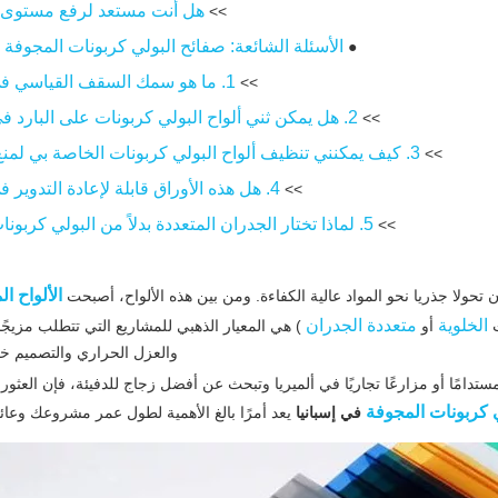
هل أنت مستعد لرفع مستوى
>>
الأسئلة الشائعة: صفائح البولي كربونات المجوفة ف
●
1. ما هو سمك السقف القياسي في إسبانيا؟
>>
2. هل يمكن ثني ألواح البولي كربونات على البارد في الموقع؟
>>
3. كيف يمكنني تنظيف ألواح البولي كربونات الخاصة بي لمنع الخدش؟
>>
4. هل هذه الأوراق قابلة لإعادة التدوير في إسبانيا؟
>>
5. لماذا تختار الجدران المتعددة بدلاً من البولي كربونات الصلبة؟
>>
الألواح ا
الخلوية
متعددة الجدران
ت
أو
) هي المعيار الذهبي للمشاريع التي تتطلب مزيجًا
والعزل الحراري والتصميم خ
ستدامًا أو مزارعًا تجاريًا في ألميريا وتبحث عن أفضل زجاج للدفيئة، فإن العث
ي كربونات المجوفة
في إسبانيا
يعد أمرًا بالغ الأهمية لطول عمر مشروعك وعائد