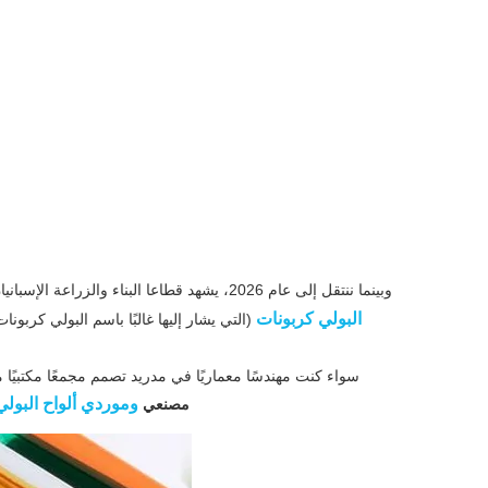
وبينما ننتقل إلى عام 2026، يشهد قطاعا البناء والزراعة الإسبانيان تحولا جذريا نحو المواد عالية الكفاءة. ومن بين هذه الألواح، أصبحت
البولي كربونات
(التي يشار إليها غالبًا باسم البولي كربونا
سواء كنت مهندسًا معماريًا في مدريد تصمم مجمعًا مكتبيًا م
وموردي ألواح البول
مصنعي