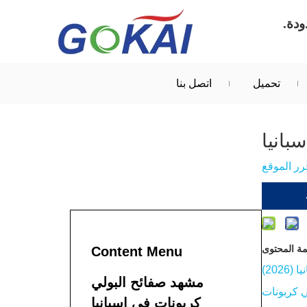
تحميل
اتصل بنا
بانيا
ر الموقع
مة المحتوى
Content Menu
202)
مشهد صفائح البولي
لي كربونات
كربونات في إسبانيا