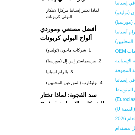
ي إسبانيا
(2026)
لماذا تعتبر إسبانيا مركزًا لابتكار
البولي كربونات
أفضل مصنعي وموردي
ألواح البولي كربونات
المجوفة في إسبانيا
1. شركات ماجون (توليدو)
2. بيرسيماستر إس إل (مورسيا)
قة المجوفة
3. بالرام اسبانيا
4. بوليكارب (الموزعين المحليين)
سد الفجوة: لماذا تختار
الشركات الإسبانية Gokai
لخدمات OEM
ميزة OEM للعلامات التجارية
2026
الإسبانية
ل مستدام
المقارنة الفنية: بيانات أداء