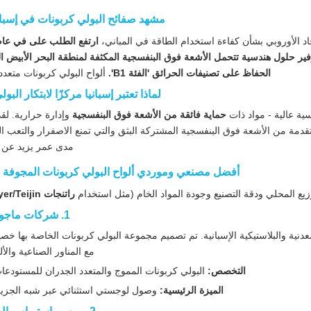
مشهد صفائح البولي كربونات في إسبانيا (6
حاد الأوروبي بشأن كفاءة استخدام الطاقة في المباني،
فير حلول هندسية تتحمل الأشعة فوق البنفسجية المكثفة لمنطقة البحر الأبيض ال
الحفاظ على تصنيفات الحرائق 'الفئة B1'.
ألواح البولي كربونات متعدد
لماذا تعتبر إسبانيا مركزًا لابتكار البو
سية عالية - مواد ذات
حماية فائقة من الأشعة فوق البنفسجية
وإدارة حرارية. لق
مة من الأشعة فوق البنفسجية المشتركة البثق والتي تمنع الاصفرار والتعب ا
مدى عمر يزيد عن 10 سنوات.
أفضل مصنعي وموردي ألواح البولي كربونات المجوفة ف
يع المحلي ودقة التصنيع وجودة المواد الخام (مثل استخدام
راتنجات Bayer/Teijin البكر
1. شركات ماجون (توليدو)
اعة الأسقف المعدنية والبلاستيكية الإسبانية. تم تصميم مجموعة البولي كربونات الخاصة بها خص
مع المناور الصناعية والأل
التخصص:
البولي كربونات المموج والمتعدد الجدران للمستودعات
الميزة الرئيسية:
وصول لوجستي استثنائي عبر شبه الجزيرة 