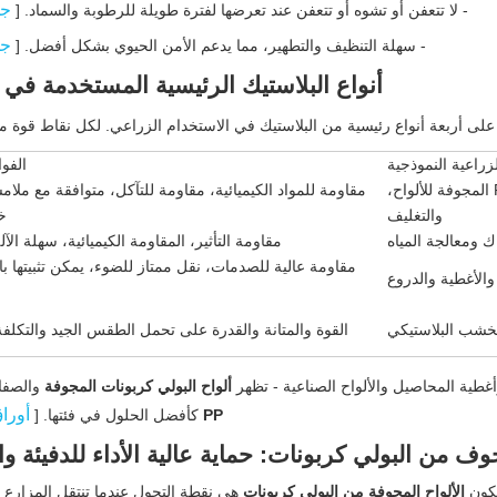
جو
- لا تتعفن أو تشوه أو تتعفن عند تعرضها لفترة طويلة للرطوبة والسماد. [
جو
- سهلة التنظيف والتطهير، مما يدعم الأمن الحيوي بشكل أفضل. [
أنواع البلاستيك الرئيسية المستخدمة في 
لى أربعة أنواع رئيسية من البلاستيك في الاستخدام الزراعي. لكل نقاط قوة 
زراعية النموذجية
الفوا
الصواني، والبطانات، وألواح PP المجوفة للألواح،
مقاومة للمواد الكيميائية، مقاومة للتآكل، متوافقة مع ملام
والتغليف
خ
ك ومعالجة المياه
مقاومة التأثير، المقاومة الكيميائية، سهلة الآل
مقاومة عالية للصدمات، نقل ممتاز للضوء، يمكن تثبيتها ب
والأغطية والدروع
لخشب البلاستيكي
القوة والمتانة والقدرة على تحمل الطقس الجيد والتكلف
وأغطية المحاصيل والألواح الصناعية - تظهر
ألواح البولي كربونات المجوفة
والصفا
أورا
PP
كأفضل الحلول في فئتها. [
ف من البولي كربونات: حماية عالية الأداء للدفيئة و
تكون
الألواح المجوفة من البولي كربونات
هي نقطة التحول عندما تنتقل المزارع 