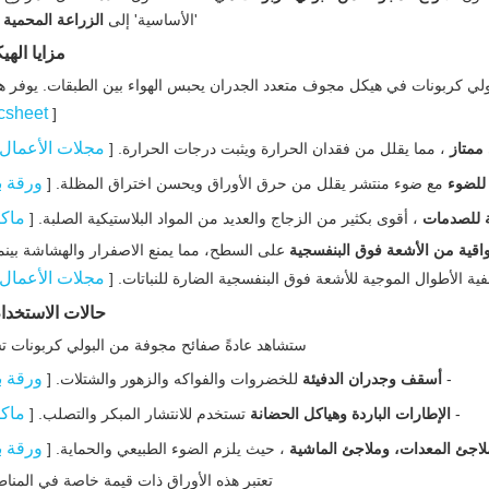
'الأساسية' إلى
الزراعة المحمية ع
مزايا الهي
بولي كربونات في هيكل مجوف متعدد الجدران يحبس الهواء بين الطبقات. يوفر هذ
icsheet
[
مجلات الأعمال
ممتاز
، مما يقلل من فقدان الحرارة ويثبت درجات الحرارة. [
ورقة ب
 للضوء
مع ضوء منتشر يقلل من حرق الأوراق ويحسن اختراق المظلة. [
ماك
ة للصدمات
، أقوى بكثير من الزجاج والعديد من المواد البلاستيكية الصلبة. [
اقية من الأشعة فوق البنفسجية
على السطح، مما يمنع الاصفرار والهشاشة بينما 
مجلات الأعمال
ية الأطوال الموجية للأشعة فوق البنفسجية الضارة للنباتات. [
حالات الاستخدا
ستشاهد عادةً صفائح مجوفة من البولي كربونات 
ورقة ب
-
أسقف وجدران الدفيئة
للخضروات والفواكه والزهور والشتلات. [
ماك
-
الإطارات الباردة وهياكل الحضانة
تستخدم للانتشار المبكر والتصلب. [
ورقة ب
اجئ المعدات، وملاجئ الماشية
، حيث يلزم الضوء الطبيعي والحماية. [
تعتبر هذه الأوراق ذات قيمة خاصة في المناطق