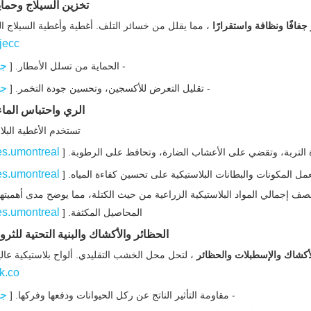
تخزين السيلاج وحماي
 جفافًا ونظافة واستقرارًا
، مما يقلل من خسائر التلف. أغطية وأغطية السيلاج الب
jecc
جو
- الحماية من تسلل الأمطار. [
جو
- تقليل التعرض للأكسجين، وتحسين جودة التخمر. [
الري واحتباس الماء
تستخدم الأغطية البلا
es.umontreal
 التربة، وتقضي على الأعشاب الضارة، وتحافظ على الرطوبة. [
es.umontreal
مل المكونات والبطانات البلاستيكية على تحسين كفاءة المياه. [
نصف إجمالي المواد البلاستيكية الزراعية من حيث الكتلة، مما يوضح مدى أهميته
es.umontreal
المحاصيل المكثفة. [
الحظائر والأكشاك والبنية التحتية للثروة
أكشاك والإسطبلات والحظائر
، لتحل محل الخشب التقليدي. ألواح بلاستيكية عالية
k.co
جو
- مقاومة التأثير الناتج عن ركل الحيوانات ودفعها وفركها. [