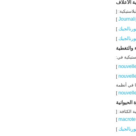
ة الأعلاف
لاستيكية: [
Journali
]
رنالجيك
]
رنالجيك
]
 والتغطية
ستيكية في:
nouvell
]
nouvell
]
ا في أنظمة
nouvell
]
 الحيوانية
 الكثافة: [
macrote
]
رنالجيك
]