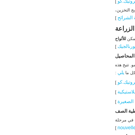
روتيك.كو
]
ج التخزين،
قائمة مرجعية للاختيار
الشرائح
]
العملي للمزارعين
الزراعة
وأصحاب المشاريع
الاستدامة والاتجاهات
يمكن
للألواح
المستقبلية في مجال
رنالجيك
]
البلاستيك الزراعي
 المحاصيل
عبارة تحث المستخدم
. تتيح هذه
على اتخاذ إجراء: شريك
يلي
اكل ما
:
مع مورد ورقة OEM
الأسئلة المتداولة (الأسئلة
روتيك.كو
]
الشائعة)
لاستيكية
]
 الصغيرة
]
مراجع
غطية الصف
ط في مرحلة
nouvell
]