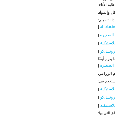
الية الأداء
.
كل والمواد
ا التصميم:
xhplast
]
 الصغيرة
]
لاستيكية
]
روتيك.كو
]
يقوم أيضًا
 الصغيرة
]
م الزراعي
تستخدم في:
لاستيكية
]
روتيك.كو
]
لاستيكية
]
 التي بها: