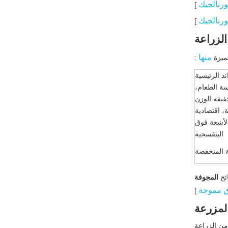
رنالجيك
]
رنالجيك
]
الزراعة
منها
مميزة
:
ئد الرئيسية
سة الطعام،
فيفة الوزن
ة، اقتصادية
الأشعة فوق
البنفسجية
ة المنخفضة
ئح
المجوفة
ق مموجة
]
المزرعة
من الزراعة