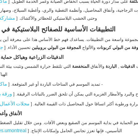
ماك
تكلفة
على مدار دورة الحياة بسبب انخفاض الصيانة وعمر الخدمة الطويل. [
ت الزجاجية، وأنفاق المحاصيل، وأنظمة التغطية والري، وأغطية السيلاج، وصهاري
مشاركة 
وحتى الخشب البلاستيكي للحظائر والأكشاك. [
التطبيقات الأساسية للصفائح البلاستيكية في 
ل في مجموعة واسعة من التطبيقات. يساعدك فهم خط الأساس هذا على معرفة أين 
جو
وفة من البولي كربونات
والألواح
المجوفة من البولي بروبيلين
تحسين الأداء. [
الدفيئات الزراعية وهياكل حماية
ت
الدفيئات
,
الباردة
والأنفاق
المنخفضة
التي تلتقط حرارة الشمس وتثبت بيئة النمو
الهي
ماك
- تمديد الموسم في المناخات الباردة أو غير المتوقعة. [
ورقة ب
ح والبرد والأمطار الغزيرة التي يمكن أن تلحق الضرر بالنباتات الرقيقة. [
مجلات الأعمال
ارة ورطوبة أكثر اتساقا حول المحاصيل ذات القيمة العالية. [
الأنفاق وأ
نمو الحماية في بداية الموسم من الصقيع وبعض الآفات. ومن خلال تقليل الضغ
es.umontreal
التأسيس، فإنها تعزز تجانس الحامل وإمكانات الإنتاج. [