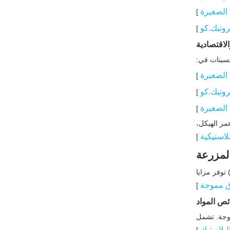
 الصغيرة
]
روتيك.كو
]
الاقتصادية
حسينات في:
 الصغيرة
]
روتيك.كو
]
 الصغيرة
]
مر الهيكل،
لاستيكية
]
المزرعة
 توفر مزايا
ق مموجة
]
ص المواد
وجة. تشمل
لبلاستيك
]