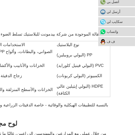
اتصل بي
أرسل لي
سكايب لي
واتساب
المقالة الموجودة من شركة بيدمونت للبلاستيك تسلط الضوء ع
ف ف
نوع البلاستيك
الاستخدامات ال
PP (البولي بروبيلين)
PVC (البولي فينيل كلورايد)
الخزانات والأنابيب والأكشا
الكمبيوتر (البولي كربونات)
زجاج الدفيئة 
HDPE (البولي إيثيلين عالي
الخزانات والأسطح المنزلقة وا
الكثافة)
بالنسبة للتطبيقات الهيكلية والوقائية - خاصة الدفيئات الزراعية 
لوح مجو
من خلال عملي مع المزارعين والمهندسين الزراعيين، غالبًا ما 