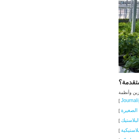
لوح مجوف من البولي
كربونات: حماية عالية
الأداء للدفيئة والمزرعة
مزايا الهيكل والمواد
حالات الاستخدام الزراعي
الفوائد الزراعية والاقتصادية
ورقة مجوفة من البولي
بروبيلين: حماية متعددة
الاستخدامات وخفيفة
متقدمة؟
خصائص المواد
الوزن في المزرعة
زين وأنظمة
حالات الاستخدام الزراعي
Journali
]
البولي كربونات مقابل
 الصغيرة
]
ورقة PP المجوفة: كيفية
لبلاستيك
]
الاختيار
كيف يدعم Gokai
لاستيكية
]
المشاريع الزراعية OEM