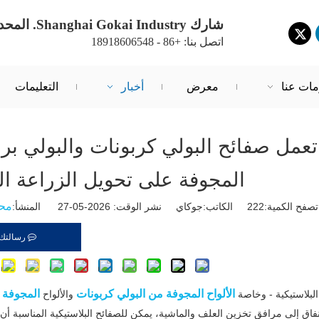
شارك Shanghai Gokai Industry. المحدودة.
اتصل بنا: +86 - 18918606548
مات عنا
معرض
أخبار
التعليمات
 الزراعي 2.0: كيف تعمل صفائح البولي كربونات والبولي ب
المجوفة على تحويل الزراعة ال
محر
تصفح الكمية:
222
الكاتب:جوكاي نشر الوقت: 2026-05-27 المنشأ:
رسالتك
الألواح المجوفة من البولي كربونات
المجوفة 
البلاستيكية - وخاصة
والألواح
نفاق إلى مرافق تخزين العلف والماشية، يمكن للصفائح البلاستيكية المناسبة أن