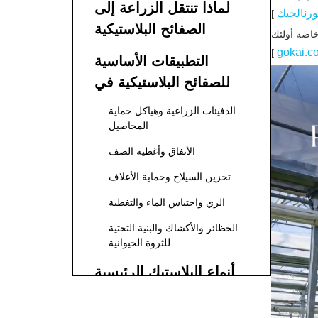
لماذا تنتقل الزراعة إلى
رنالجيك
]
الصفائح البلاستيكية
خاصة أولئك
المتقدمة؟
gokai.c
]
التطبيقات الأساسية
للصفائح البلاستيكية في
الزراعة
الدفيئات الزراعية وهياكل حماية
المحاصيل
الأنفاق وأغطية الصف
تخزين السيلاج وحماية الأعلاف
الري واحتباس الماء والتغطية
الحظائر والأكشاك والبنية التحتية
للثروة الحيوانية
أنواع البلاستيك الرئيسية
المستخدمة في الزراعة