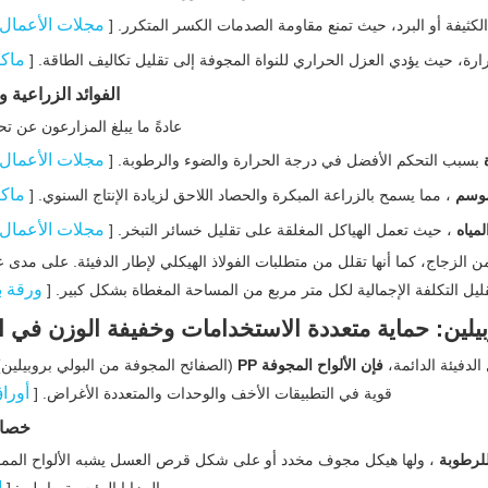
مجلات الأعمال
 الكثيفة أو البرد، حيث تمنع مقاومة الصدمات الكسر المتكرر. [
ماك
رارة، حيث يؤدي العزل الحراري للنواة المجوفة إلى تقليل تكاليف الطاقة. [
الفوائد الزراعية و
عادةً ما يبلغ المزارعون عن ت
مجلات الأعمال
ة
بسبب التحكم الأفضل في درجة الحرارة والضوء والرطوبة. [
ماك
موسم
، مما يسمح بالزراعة المبكرة والحصاد اللاحق لزيادة الإنتاج السنوي. [
مجلات الأعمال
لمياه
، حيث تعمل الهياكل المغلقة على تقليل خسائر التبخر. [
 الزجاج، كما أنها تقلل من متطلبات الفولاذ الهيكلي لإطار الدفيئة. على مدى ع
ورقة ب
يل التكلفة الإجمالية لكل متر مربع من المساحة المغطاة بشكل كبير. [
يلين: حماية متعددة الاستخدامات وخفيفة الوزن في 
الدفيئة الدائمة،
فإن الألواح المجوفة PP
(الصفائح المجوفة من البولي بروبيلين)
أورا
قوية في التطبيقات الأخف والوحدات والمتعددة الأغراض. [
خصائ
للرطوبة
، ولها هيكل مجوف مخدد أو على شكل قرص العسل يشبه الألواح المم
ا
المزايا الرئيسية ما يلي: [