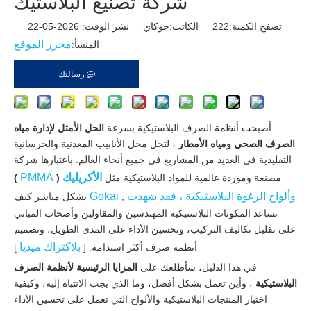
شركة تصنيع البلاستيك
تصفح الكمية:
222
الكاتب:جوكاي نشر الوقت: 2026-05-22
محرر الموقع
المنشأ:
رسالتك
أصبحت أنظمة الصرف البلاستيكية بسرعة
الحل الأمثل لإدارة مياه
الصرف الصحي ومياه الأمطار
، لتحل محل الأنابيب المعدنية والخرسانية
التقليدية في العديد من المشاريع في جميع أنحاء العالم. باعتبارها شركة
الأكريليك
PMMA
مصنعة وموردة عالمية للمواد البلاستيكية مثل
(
)
وألواح الرغوة البلاستيكية ، فقد شهدت
Gokai
,
بشكل مباشر كيف
تساعد المكونات البلاستيكية المهندسين والمقاولين وأصحاب المباني
على تقليل تكاليف التركيب، وتحسين الأداء على المدى الطويل، وتصميم
بلاكتراك ميديا
أنظمة صرف أكثر استدامة. [
​​]
في هذا الدليل، سأطلعك على
المزايا الرئيسية لأنظمة الصرف
البلاستيكية
، وأين تعمل بشكل أفضل، وما الذي يجب الانتباه إليه، وكيفية
اختيار المنتجات البلاستيكية والألواح التي تعمل على تحسين الأداء